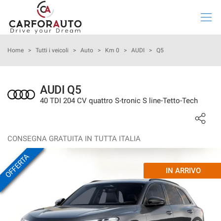
Le
tue
preferenze
di
HOME
Home
>
Tutti i veicoli
>
Auto
>
Km 0
>
AUDI
>
Q5
consenso
Il
LISTA VEICOLI
seguente
AUDI Q5
pannello
40 TDI 204 CV quattro S-tronic S line-Tetto-Tech
ACQUISTA IL TUO VEICOLO ONLINE
ti
consente
di
VALUTAZIONE USATO
esprimere
CONSEGNA GRATUITA IN TUTTA ITALIA
le
tue
OFFERTA
NOLEGGIO LUNGO TERMINE
preferenze
IN ARRIVO
di
consenso
CHI SIAMO
alle
tecnologie
ASSISTENZA
di