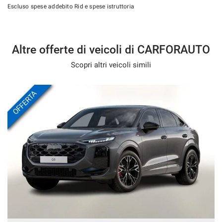
Escluso spese addebito Rid e spese istruttoria
PER AVER UNA VALUTAZIONE ON LINE VI PREGHIAMO DI
INDICARE I SEGUENTI DATI:
Altre offerte di veicoli di CARFORAUTO
MARCA
Scopri altri veicoli simili
MODELLO
ALLESTIMENTO
OFFERTA
CILINDRATA
ALIMENTAZIONE( BENZINA ,DIESEL, METANO, GPL,
ELETTRICO, HYBRID)
CHILOMETRI PERCORSI
ANNO IMMATRICOLAZIONE
SEGNALARE SE PRESENTI DANNI MECCANICI E/O
CARROZZERIA