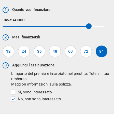
assicurativi , escluso gli oneri finanziari)
1
Quanto vuoi finanziare
Ipt/immatricolazioni esclusi
Fino a:
44.000 €
2
Mesi finanziabili
12
24
36
48
60
72
84
3
Aggiungi l'assicurazione
L'importo del premio è finanziato nel prestito. Tutela il tuo
rimborso.
Maggiori informazioni sulla polizza.
FINANZIA LA TUA AUTO
Si, sono interessato
No, non sono interessato
POTRAI SCEGLIERE FRA NUMEROSE TIPOLOGIE DI
FINANZIAMENTO E CON LA POSSIBILITA' DI AGGIUNGERE