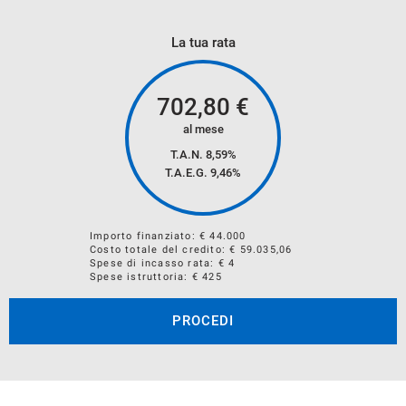
NUMEROSI SERVIZI COME ASSICURAZIONI FURTO
INCENDIO, KASKO, ESTENSIONI GARANZIE E PACCHETTI
La tua rata
MANUTENZIONE
702,80
€
CONTATTA I NOSTRI CONSULENTI PER AVERE LA
al mese
SOLUZIONE PIU' ADATTA ALLE TUE ESIGENZE.
T.A.N. 8,59%
T.A.E.G.
9,46
%
Importo finanziato: €
44.000
Costo totale del credito: €
59.035,06
Spese di incasso rata: € 4
Spese istruttoria: € 425
PROCEDI
PERMUTA USATO
ACCETTIAMO IL VOSTRO VEICOLO IN PERMUTA.