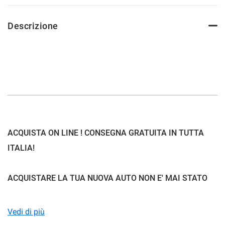
Descrizione
mpre
Cookie necessari
ilitato
Cookie delle preferenze
Cookie per il miglioramento dell'esperienza utente
ACQUISTA ON LINE ! CONSEGNA GRATUITA IN TUTTA
Cookie analitici
ITALIA!
Cookie di marketing
ACQUISTARE LA TUA NUOVA AUTO NON E' MAI STATO
COSI SEMPLICE:
Leggi
la
Vedi di più
cookie
policy