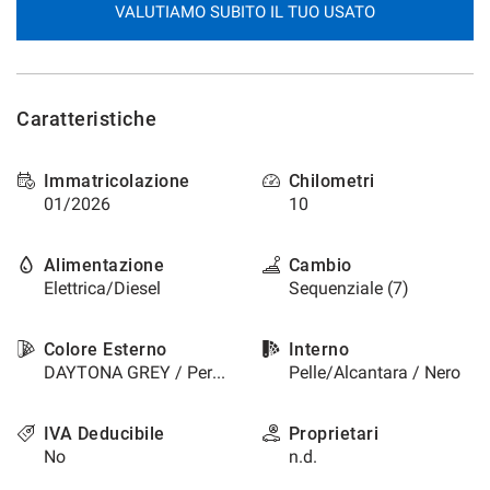
VALUTIAMO SUBITO IL TUO USATO
questi
strumenti
di
tracciamento
si
Caratteristiche
rimanda
alla
cookie
Immatricolazione
Chilometri
policy.
01/2026
10
Puoi
rivedere
e
Alimentazione
Cambio
modificare
Elettrica/Diesel
Sequenziale (7)
le
tue
Colore Esterno
Interno
scelte
in
DAYTONA GREY / Perlato
Pelle/Alcantara / Nero
qualsiasi
momento.
IVA Deducibile
Proprietari
No
n.d.
a