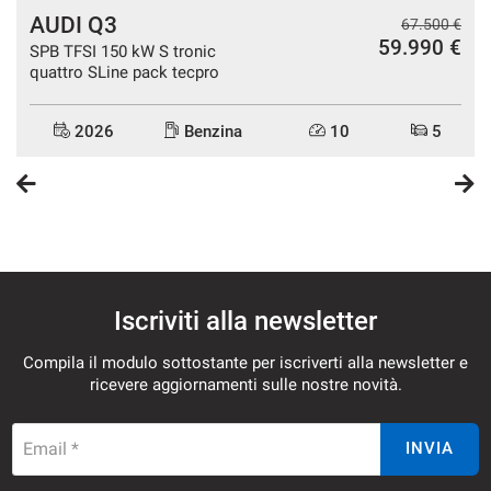
AUDI Q3
€
67.500 €
€
59.990 €
SPB TFSI 150 kW S tronic
quattro SLine pack tecpro
2026
Benzina
10
5
NOTE LEGALI
Gli accessori e le specifiche tecniche riportate in questa
scheda sono da considerarsi puramente indicative.
Nonostante gli sforzi fatti per garantire l'accuratezza delle
Iscriviti alla newsletter
informazioni precedenti, potrebbero essere presenti alcune
imprecisioni. È importante non affidarsi a tali informazioni
Compila il modulo sottostante per iscriverti alla newsletter e
ricevere aggiornamenti sulle nostre novità.
e controllare, contattando la nostra concessionaria,
qualunque elemento o aspetto che potrebbe influenzare la
Email *
INVIA
vostra decisione di acquistare il veicolo. Eventuali
incongruenze tra le caratteristiche presentate nella scheda