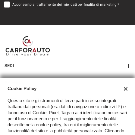
Acconsento al trattamento dei miei dati per finalità di marketing *
descrittiva e le effettive dotazioni del veicolo dipendono dal
variare dei listini e dei contenuti dei pacchetti e non sono
imputabili alla nostra volontà e non costituiscono in alcun
modo un vincolo contrattuale per il venditore. Il prezzo di
vendita non comprende tutti gli oneri accessori vigenti
quali ad esempio: il costo del trasferimento di proprietà, la
tassa di possesso, le spese d'istruttoria di eventuali
SEDI
finanziamenti o leasing ecc.
Sede di Melegnano
I nostri consulenti sono a vostra disposizione per qualsiasi
AZIENDA
Cookie Policy
chiarimento
Azienda
Questo sito e gli strumenti di terze parti in esso integrati
Contatti
trattano dati personali (es. dati di navigazione o indirizzi IP) e
fanno uso di Cookie, Pixel, Tags o altri identificatori necessari
Acquista il tuo veicolo online
per il funzionamento e per il raggiungimento delle finalità
descritte nella cookie policy, tra cui il miglioramento delle
FAQ
funzionalità del sito e la pubblicità personalizzata. Cliccando