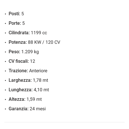
7) Qualita' a 5 Stelle!
Climatizzatore
Posti:
5
Controllo automatico clima
Porte:
5
Controllo elettronico della corsia
Cilindrata:
1199 cc
Controllo trazione
Potenza:
88 KW / 120 CV
Cruise Control
Formula soddisfatto o Rimborsato:
ESP
Peso:
1.209 kg
Fari full-LED
CV fiscali:
12
Dal ricevimento del veicolo avrai 21 giorni o 500 Km di
Fendinebbia
Trazione:
Anteriore
prova !
Filtro antiparticolato
Larghezza:
1,78 mt
Potrai quindi testare e provare il tuo nuovo veicolo e se
Freno di stazionamento elettrico
Lunghezza:
4,10 mt
non dovesse soddisfarti lo potrai restituire ricevendo l
Immobilizzatore elettronico
Altezza:
1,59 mt
importo pagato.
Isofix
Garanzia:
24 mesi
Limitatore di velocità
Monitoraggio pressione pneumatici