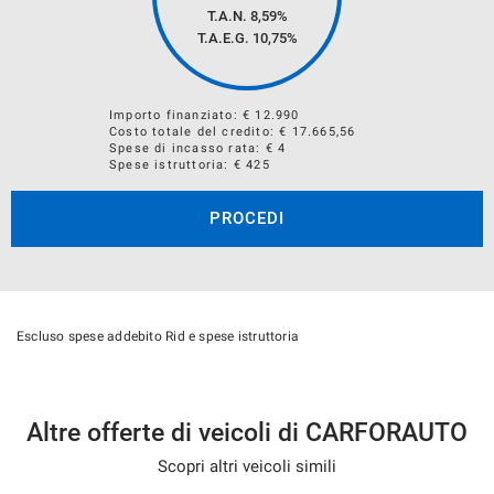
SEGNALARE SE PRESENTI DANNI MECCANICI E/O
T.A.N. 8,59%
T.A.E.G.
10,75
%
CARROZZERIA
Importo finanziato: €
12.990
Costo totale del credito: €
17.665,56
Spese di incasso rata: € 4
Spese istruttoria: € 425
PROCEDI
NOTE LEGALI
Escluso spese addebito Rid e spese istruttoria
Gli accessori e le specifiche tecniche riportate in questa
scheda sono da considerarsi puramente indicative.
Nonostante gli sforzi fatti per garantire l'accuratezza delle
Altre offerte di veicoli di CARFORAUTO
informazioni precedenti, potrebbero essere presenti alcune
Scopri altri veicoli simili
imprecisioni. È importante non affidarsi a tali informazioni