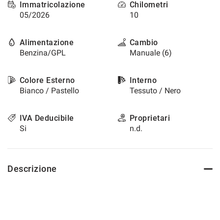
Immatricolazione
Chilometri
questi
05/2026
10
strumenti
di
tracciamento
Alimentazione
Cambio
si
Benzina/GPL
Manuale (6)
rimanda
alla
cookie
Colore Esterno
Interno
policy.
Bianco / Pastello
Tessuto / Nero
Puoi
rivedere
e
IVA Deducibile
Proprietari
modificare
Si
n.d.
le
tue
scelte
in
Descrizione
qualsiasi
momento.
a