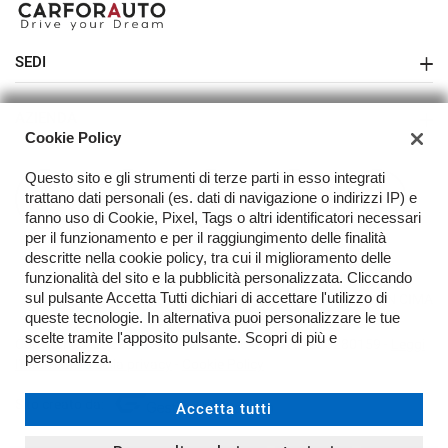
SEDI
Sede di Melegnano
AZIENDA
Cookie Policy
Azienda
Questo sito e gli strumenti di terze parti in esso integrati
Contatti
trattano dati personali (es. dati di navigazione o indirizzi IP) e
fanno uso di Cookie, Pixel, Tags o altri identificatori necessari
Acquista il tuo veicolo online
per il funzionamento e per il raggiungimento delle finalità
descritte nella cookie policy, tra cui il miglioramento delle
FAQ
funzionalità del sito e la pubblicità personalizzata. Cliccando
sul pulsante Accetta Tutti dichiari di accettare l'utilizzo di
TORNA IN CIMA
queste tecnologie. In alternativa puoi personalizzare le tue
scelte tramite l'apposito pulsante. Scopri di più e
Copyright © 2026 Fratelli Carfora Snc - P.IVA 03233280159 -
Leggi
personalizza.
l'informativa sulla privacy
-
Cookie Policy
Sito creato da:
Accetta tutti