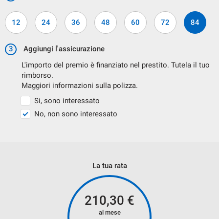
PERMUTA USATO
12
24
36
48
60
72
84
ACCETTIAMO IL VOSTRO VEICOLO IN PERMUTA.
3
Aggiungi l'assicurazione
PER AVER UNA VALUTAZIONE ON LINE VI PREGHIAMO DI
L'importo del premio è finanziato nel prestito. Tutela il tuo
rimborso.
INDICARE I SEGUENTI DATI:
Maggiori informazioni sulla polizza.
Si, sono interessato
MARCA
No, non sono interessato
MODELLO
ALLESTIMENTO
CILINDRATA
La tua rata
ALIMENTAZIONE( BENZINA ,DIESEL, METANO, GPL,
ELETTRICO, HYBRID)
CHILOMETRI PERCORSI
210,30
€
ANNO IMMATRICOLAZIONE
al mese