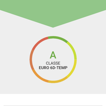
Euro
Volante riscaldabile
CON PROMO CARFORAUTO EASY & SAFE Euro 17.490,00
(offerta valida con sottoscrizione dei servizi finanziari e
assicurativi , escluso gli oneri finanziari)
Ipt/immatricolazioni esclusi
A
CLASSE
EURO 6D-TEMP