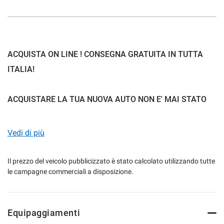
mpre
Cookie necessari
ilitato
ACQUISTA ON LINE ! CONSEGNA GRATUITA IN TUTTA
ITALIA!
Cookie delle preferenze
ACQUISTARE LA TUA NUOVA AUTO NON E' MAI STATO
Cookie per il miglioramento dell'esperienza utente
COSI SEMPLICE:
Vedi di più
Cookie analitici
1) SCEGLI LA TUA NUOVA AUTO
Il prezzo del veicolo pubblicizzato è stato calcolato utilizzando tutte
Cookie di marketing
le campagne commerciali a disposizione.
2) CONTATTA I NOSTRI CONSULENTI ANCHE IN
VIDEOCHIAMATA
Leggi
3) SCEGLI LA PROMO PIU ADATTA ALLE TUE ESIGENZE
la
Equipaggiamenti
cookie
4) PRENOTA L AUTO
policy