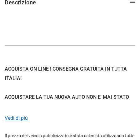
Descrizione
mpre
Cookie necessari
ilitato
Cookie delle preferenze
Cookie per il miglioramento dell'esperienza utente
ACQUISTA ON LINE ! CONSEGNA GRATUITA IN TUTTA
ITALIA!
Cookie analitici
ACQUISTARE LA TUA NUOVA AUTO NON E' MAI STATO
Cookie di marketing
COSI SEMPLICE:
Vedi di più
Leggi
la
cookie
1) SCEGLI LA TUA NUOVA AUTO
Il prezzo del veicolo pubblicizzato è stato calcolato utilizzando tutte
policy