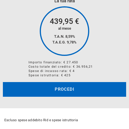
La tua rata
ELETTRICO, HYBRID)
CHILOMETRI PERCORSI
439,95
€
ANNO IMMATRICOLAZIONE
al mese
SEGNALARE SE PRESENTI DANNI MECCANICI E/O
T.A.N. 8,59%
CARROZZERIA
T.A.E.G.
9,78
%
Importo finanziato: €
27.450
Costo totale del credito: €
36.956,21
Spese di incasso rata: € 4
Spese istruttoria: € 425
PROCEDI
NOTE LEGALI
Gli accessori e le specifiche tecniche riportate in questa
Escluso spese addebito Rid e spese istruttoria
scheda sono da considerarsi puramente indicative.