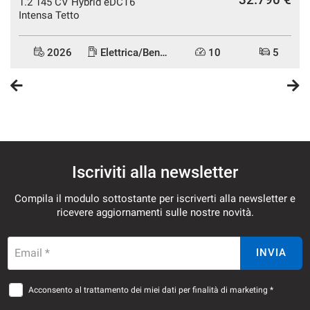
1.2 145 CV Hybrid eDCT6
I nostri consulenti sono a vostra disposizione per qualsiasi
Intensa Tetto
chiarimento
2026
Elettrica/Benzina
10
5
Iscriviti alla newsletter
Compila il modulo sottostante per iscriverti alla newsletter e
ricevere aggiornamenti sulle nostre novità.
Email *
INVIA
Acconsento al trattamento dei miei dati per finalità di marketing *