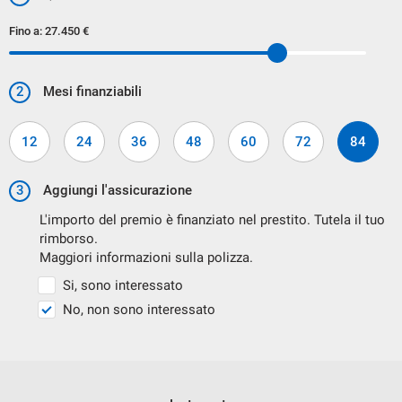
Fino a:
27.450 €
2
Mesi finanziabili
PERMUTA USATO
12
24
36
48
60
72
84
ACCETTIAMO IL VOSTRO VEICOLO IN PERMUTA.
3
Aggiungi l'assicurazione
PER AVER UNA VALUTAZIONE ON LINE VI PREGHIAMO DI
L'importo del premio è finanziato nel prestito. Tutela il tuo
INDICARE I SEGUENTI DATI:
rimborso.
Maggiori informazioni sulla polizza.
MARCA
Si, sono interessato
MODELLO
No, non sono interessato
ALLESTIMENTO
CILINDRATA
ALIMENTAZIONE( BENZINA ,DIESEL, METANO, GPL,