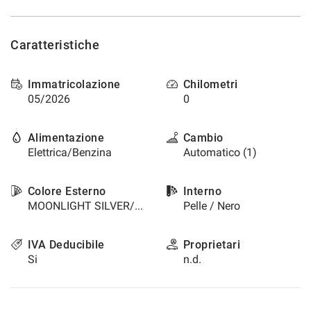
questi
strumenti
di
Caratteristiche
tracciamento
si
rimanda
Immatricolazione
Chilometri
alla
05/2026
0
cookie
policy.
Alimentazione
Cambio
Puoi
Elettrica/Benzina
Automatico (1)
rivedere
e
modificare
Colore Esterno
Interno
le
MOONLIGHT SILVER/TETTO NERO / Metallizzato
Pelle / Nero
tue
scelte
in
IVA Deducibile
Proprietari
qualsiasi
Si
n.d.
momento.
a