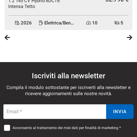
1.2 145 CV Hybrid eDCT6
quali ad esempio: il costo del trasferimento di proprietà, la
Intensa Tetto
tassa di possesso, le spese d'istruttoria di eventuali
finanziamenti o leasing ecc.
2026
Elettrica/Benzina
10
5
I nostri consulenti sono a vostra disposizione per qualsiasi
chiarimento
Iscriviti alla newsletter
Compila il modulo sottostante per iscriverti alla newsletter e
ricevere aggiornamenti sulle nostre novità.
Email *
INVIA
Acconsento al trattamento dei miei dati per finalità di marketing *