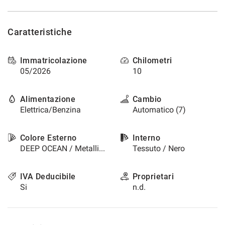
questi
strumenti
di
Caratteristiche
tracciamento
si
rimanda
Immatricolazione
Chilometri
alla
05/2026
10
cookie
policy.
Alimentazione
Cambio
Puoi
Elettrica/Benzina
Automatico (7)
rivedere
e
modificare
Colore Esterno
Interno
le
DEEP OCEAN / Metallizzato
Tessuto / Nero
tue
scelte
in
IVA Deducibile
Proprietari
qualsiasi
Si
n.d.
momento.
a