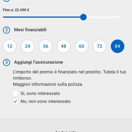
SOLUZIONE PIU' ADATTA ALLE TUE ESIGENZE.
Fino a:
22.690 €
2
Mesi finanziabili
12
24
36
48
60
72
84
3
Aggiungi l'assicurazione
PERMUTA USATO
L'importo del premio è finanziato nel prestito. Tutela il tuo
rimborso.
ACCETTIAMO IL VOSTRO VEICOLO IN PERMUTA.
Maggiori informazioni sulla polizza.
PER AVER UNA VALUTAZIONE ON LINE VI PREGHIAMO DI
Si, sono interessato
INDICARE I SEGUENTI DATI:
No, non sono interessato
MARCA
MODELLO