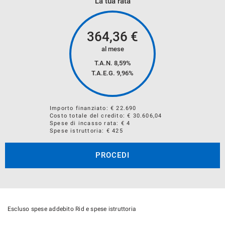
La tua rata
ALLESTIMENTO
CILINDRATA
ALIMENTAZIONE( BENZINA ,DIESEL, METANO, GPL,
364,36
€
ELETTRICO, HYBRID)
al mese
CHILOMETRI PERCORSI
T.A.N. 8,59%
T.A.E.G.
9,96
%
ANNO IMMATRICOLAZIONE
SEGNALARE SE PRESENTI DANNI MECCANICI E/O
CARROZZERIA
Importo finanziato: €
22.690
Costo totale del credito: €
30.606,04
Spese di incasso rata: € 4
Spese istruttoria: € 425
PROCEDI
Escluso spese addebito Rid e spese istruttoria
NOTE LEGALI