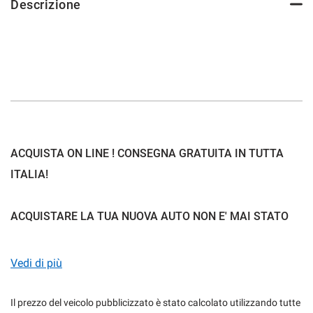
Descrizione
mpre
Cookie necessari
ilitato
Cookie delle preferenze
Cookie per il miglioramento dell'esperienza utente
ACQUISTA ON LINE ! CONSEGNA GRATUITA IN TUTTA
ITALIA!
Cookie analitici
ACQUISTARE LA TUA NUOVA AUTO NON E' MAI STATO
Cookie di marketing
COSI SEMPLICE:
Vedi di più
Leggi
la
cookie
1) SCEGLI LA TUA NUOVA AUTO
Il prezzo del veicolo pubblicizzato è stato calcolato utilizzando tutte
policy