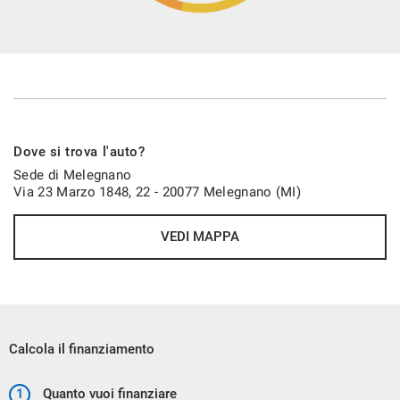
Dove si trova l'auto?
FINANZIA LA TUA AUTO
Sede di Melegnano
Via 23 Marzo 1848, 22 - 20077 Melegnano (MI)
POTRAI SCEGLIERE FRA NUMEROSE TIPOLOGIE DI
VEDI MAPPA
FINANZIAMENTO E CON LA POSSIBILITA' DI AGGIUNGERE
NUMEROSI SERVIZI COME ASSICURAZIONI FURTO
INCENDIO, KASKO, ESTENSIONI GARANZIE E PACCHETTI
MANUTENZIONE
Calcola il finanziamento
CONTATTA I NOSTRI CONSULENTI PER AVERE LA
1
Quanto vuoi finanziare