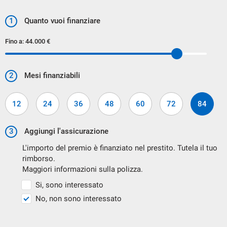
MANUTENZIONE
1
Quanto vuoi finanziare
CONTATTA I NOSTRI CONSULENTI PER AVERE LA
Fino a:
44.000 €
SOLUZIONE PIU' ADATTA ALLE TUE ESIGENZE.
2
Mesi finanziabili
12
24
36
48
60
72
84
3
Aggiungi l'assicurazione
L'importo del premio è finanziato nel prestito. Tutela il tuo
PERMUTA USATO
rimborso.
Maggiori informazioni sulla polizza.
Si, sono interessato
ACCETTIAMO IL VOSTRO VEICOLO IN PERMUTA.
No, non sono interessato
PER AVER UNA VALUTAZIONE ON LINE VI PREGHIAMO DI
INDICARE I SEGUENTI DATI: