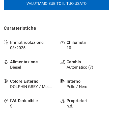
VALUTIAMO SUBITO IL TUO USATO
questi
strumenti
di
tracciamento
si
Caratteristiche
rimanda
alla
cookie
Immatricolazione
Chilometri
policy.
08/2025
10
Puoi
rivedere
e
Alimentazione
Cambio
modificare
Diesel
Automatico (7)
le
tue
scelte
Colore Esterno
Interno
in
DOLPHIN GREY / Metallizzato
Pelle / Nero
qualsiasi
momento.
IVA Deducibile
Proprietari
Si
n.d.
a