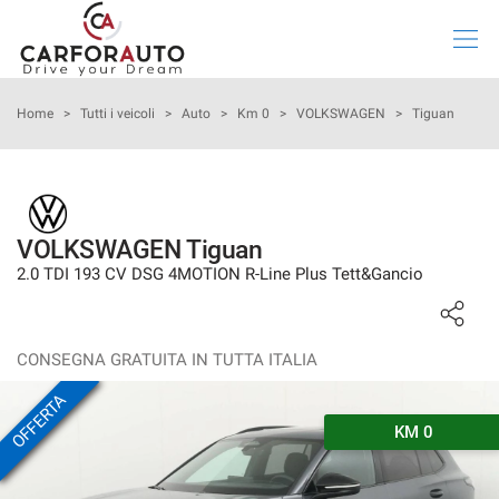
Le
tue
preferenze
di
HOME
Home
>
Tutti i veicoli
>
Auto
>
Km 0
>
VOLKSWAGEN
>
Tiguan
consenso
Il
LISTA VEICOLI
seguente
pannello
ACQUISTA IL TUO VEICOLO ONLINE
ti
VOLKSWAGEN Tiguan
consente
2.0 TDI 193 CV DSG 4MOTION R-Line Plus Tett&Gancio
di
VALUTAZIONE USATO
esprimere
le
tue
NOLEGGIO LUNGO TERMINE
CONSEGNA GRATUITA IN TUTTA ITALIA
preferenze
di
OFFERTA
consenso
CHI SIAMO
KM 0
alle
tecnologie
ASSISTENZA
di