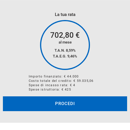
MARCA
La tua rata
MODELLO
ALLESTIMENTO
702,80
€
CILINDRATA
al mese
ALIMENTAZIONE( BENZINA ,DIESEL, METANO, GPL,
T.A.N. 8,59%
ELETTRICO, HYBRID)
T.A.E.G.
9,46
%
CHILOMETRI PERCORSI
ANNO IMMATRICOLAZIONE
Importo finanziato: €
44.000
Costo totale del credito: €
59.035,06
SEGNALARE SE PRESENTI DANNI MECCANICI E/O
Spese di incasso rata: € 4
Spese istruttoria: € 425
CARROZZERIA
PROCEDI