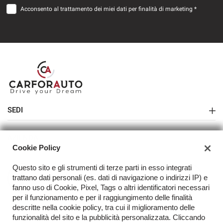
Acconsento al trattamento dei miei dati per finalità di marketing *
SEDI
Sede di Melegnano
AZIENDA
Cookie Policy
Azienda
Questo sito e gli strumenti di terze parti in esso integrati
Contatti
trattano dati personali (es. dati di navigazione o indirizzi IP) e
fanno uso di Cookie, Pixel, Tags o altri identificatori necessari
Acquista il tuo veicolo online
per il funzionamento e per il raggiungimento delle finalità
descritte nella cookie policy, tra cui il miglioramento delle
FAQ
funzionalità del sito e la pubblicità personalizzata. Cliccando