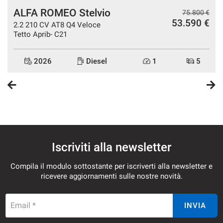
imputabili alla nostra volontà e non costituiscono in alcun
ALFA ROMEO Stelvio
€
75.800 €
€
53.590 €
2.2 210 CV AT8 Q4 Veloce
modo un vincolo contrattuale per il venditore. Il prezzo di
Tetto Aprib- C21
vendita non comprende tutti gli oneri accessori vigenti
quali ad esempio: il costo del trasferimento di proprietà, la
2026
Diesel
1
5
tassa di possesso, le spese d'istruttoria di eventuali
finanziamenti o leasing ecc.
I nostri consulenti sono a vostra disposizione per qualsiasi
chiarimento
Iscriviti alla newsletter
Compila il modulo sottostante per iscriverti alla newsletter e
ricevere aggiornamenti sulle nostre novità.
Email *
INVIA