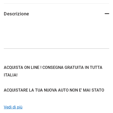
Descrizione
mpre
Cookie necessari
ilitato
Cookie delle preferenze
Cookie per il miglioramento dell'esperienza utente
ACQUISTA ON LINE ! CONSEGNA GRATUITA IN TUTTA
Cookie analitici
ITALIA!
Cookie di marketing
ACQUISTARE LA TUA NUOVA AUTO NON E' MAI STATO
COSI SEMPLICE:
Leggi
la
Vedi di più
cookie
policy