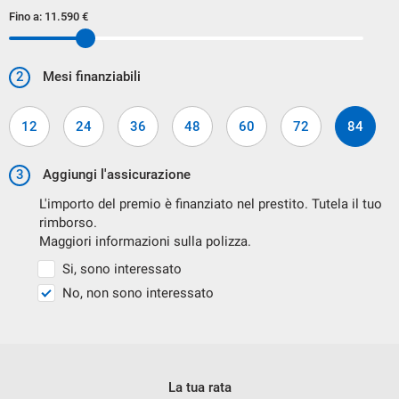
Fino a:
11.590 €
Imperfezioni :
i nostri tecnici verificano con attenzione le condizioni di
2
Mesi finanziabili
ogni vettura, incluso i segni di usura dovuti dall utilizzo e
all eta' .
12
24
36
48
60
72
84
Ti segnaliamo nella galleria fotografica anche le piccole
3
Aggiungi l'assicurazione
imperfezioni che il veicolo presenta.
L'importo del premio è finanziato nel prestito. Tutela il tuo
rimborso.
Maggiori informazioni sulla polizza.
Si, sono interessato
No, non sono interessato
VETTURA FINANZIABILE
La tua rata