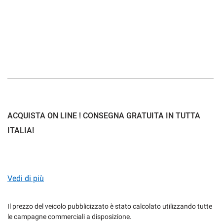
mpre
Cookie necessari
ilitato
Cookie delle preferenze
Cookie per il miglioramento dell'esperienza utente
ACQUISTA ON LINE ! CONSEGNA GRATUITA IN TUTTA
ITALIA!
Cookie analitici
ACQUISTARE LA TUA NUOVA AUTO NON E' MAI STATO
Cookie di marketing
COSI SEMPLICE:
Vedi di più
Leggi
la
Il prezzo del veicolo pubblicizzato è stato calcolato utilizzando tutte
cookie
policy
le campagne commerciali a disposizione.
1) SCEGLI LA TUA NUOVA AUTO