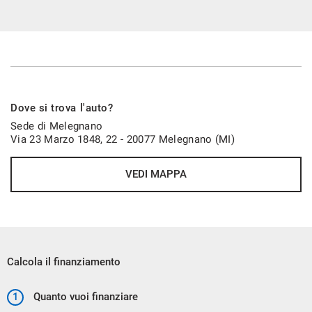
La Vettura Verra' Consegnata con :
Dove si trova l'auto?
Doppie Chiavi
Sede di Melegnano
Libretto istruzioni
Via 23 Marzo 1848, 22 - 20077 Melegnano (MI)
Revisione periodica valida fino a 01/2025
VEDI MAPPA
Pre Consegna Con 60 Controlli
Garanzia 12 Mesi
Calcola il finanziamento
1
Quanto vuoi finanziare