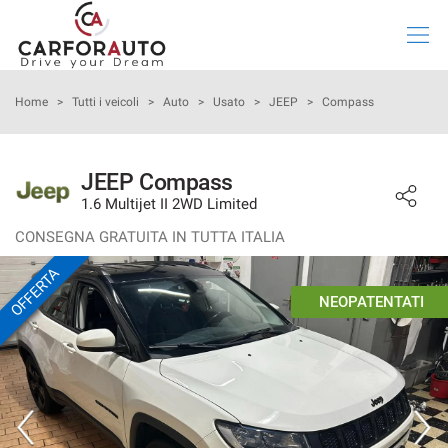
Le
tue
preferenze
di
HOME
Home
>
Tutti i veicoli
>
Auto
>
Usato
>
JEEP
>
Compass
consenso
Il
LISTA VEICOLI
seguente
JEEP Compass
pannello
1.6 Multijet II 2WD Limited
ACQUISTA IL TUO VEICOLO ONLINE
ti
consente
CONSEGNA GRATUITA IN TUTTA ITALIA
di
VALUTAZIONE USATO
OFFERTA
esprimere
le
NEOPATENTATI
tue
NOLEGGIO LUNGO TERMINE
preferenze
di
consenso
CHI SIAMO
alle
tecnologie
ASSISTENZA
di