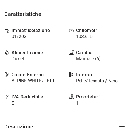
questi
strumenti
Caratteristiche
di
tracciamento
si
Immatricolazione
Chilometri
rimanda
01/2021
103.615
alla
cookie
policy.
Alimentazione
Cambio
Puoi
Diesel
Manuale (6)
rivedere
e
modificare
Colore Esterno
Interno
le
ALPINE WHITE/TETTO NERO / Pastello
Pelle/Tessuto / Nero
tue
scelte
IVA Deducibile
Proprietari
in
Si
1
qualsiasi
momento.
Descrizione
a