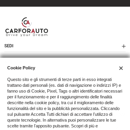
SEDI
Sede di Melegnano
AZIENDA
Cookie Policy
Azienda
Questo sito e gli strumenti di terze parti in esso integrati
Contatti
trattano dati personali (es. dati di navigazione o indirizzi IP) e
fanno uso di Cookie, Pixel, Tags o altri identificatori necessari
Acquista il tuo veicolo online
per il funzionamento e per il raggiungimento delle finalità
descritte nella cookie policy, tra cui il miglioramento delle
FAQ
funzionalità del sito e la pubblicità personalizzata. Cliccando
sul pulsante Accetta Tutti dichiari di accettare l'utilizzo di
TORNA IN CIMA
queste tecnologie. In alternativa puoi personalizzare le tue
scelte tramite l'apposito pulsante. Scopri di più e
Copyright © 2026 Fratelli Carfora Snc - P.IVA 03233280159 -
Leggi