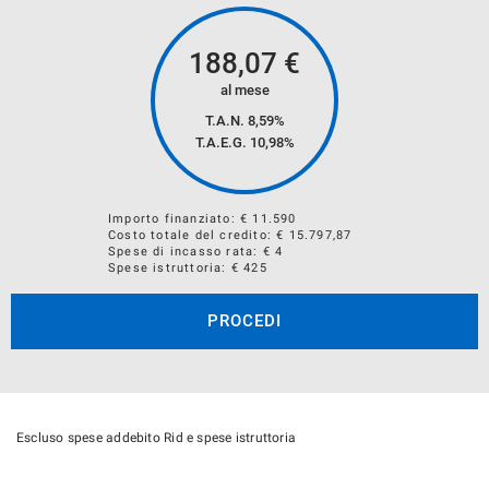
188,07
€
al mese
T.A.N. 8,59%
T.A.E.G.
10,98
%
Acquistiamo il tuo Veicolo Usato:
Importo finanziato: €
11.590
Costo totale del credito: €
15.797,87
Spese di incasso rata: € 4
Se Desideri Vendere il tuo usato , lo acquisteremo noi.
Spese istruttoria: € 425
Per ricevere la Valutazione , compila il forum sul nostro
PROCEDI
sito.
Escluso spese addebito Rid e spese istruttoria