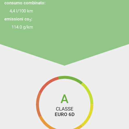
consumo combinato:
Vetri oscurati
4,4 l/100 km
Vivavoce
Ipt/Passaggio di proprieta' esclusi
emissioni co
:
2
Volante in pelle
114.0 g/km
Volante multifunzione
A
CLASSE
EURO 6D