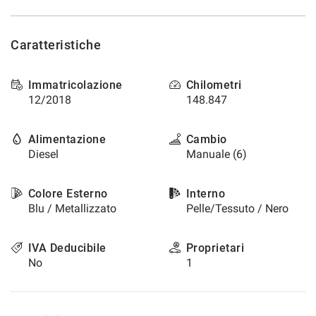
questi
strumenti
di
Caratteristiche
tracciamento
si
rimanda
Immatricolazione
Chilometri
alla
12/2018
148.847
cookie
policy.
Alimentazione
Cambio
Puoi
Diesel
Manuale (6)
rivedere
e
modificare
Colore Esterno
Interno
le
Blu / Metallizzato
Pelle/Tessuto / Nero
tue
scelte
in
IVA Deducibile
Proprietari
qualsiasi
No
1
momento.
a