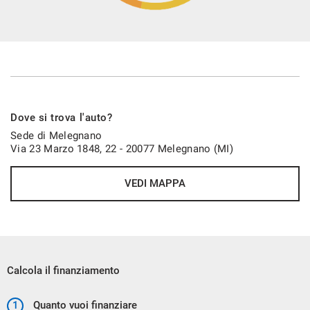
La Vettura Verra' Consegnata con :
Doppie Chiavi
Libretto istruzioni
Revisione periodica valida fino a 12/2026
Dove si trova l'auto?
Pre Consegna Con 60 Controlli
Sede di Melegnano
Garanzia 12 Mesi
Via 23 Marzo 1848, 22 - 20077 Melegnano (MI)
VEDI MAPPA
Calcola il finanziamento
Imperfezioni :
1
Quanto vuoi finanziare