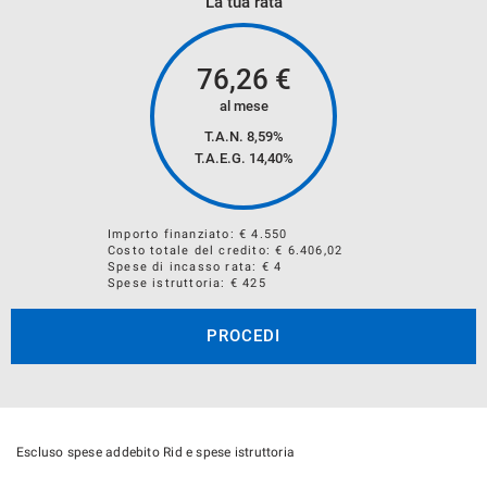
La tua rata
76,26
€
al mese
Acquistiamo il tuo Veicolo Usato:
T.A.N. 8,59%
T.A.E.G.
14,40
%
Se Desideri Vendere il tuo usato , lo acquisteremo noi.
Per ricevere la Valutazione , compila il forum sul nostro
Importo finanziato: €
4.550
Costo totale del credito: €
6.406,02
sito.
Spese di incasso rata: € 4
Spese istruttoria: € 425
PROCEDI
Escluso spese addebito Rid e spese istruttoria