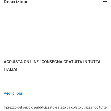
Descrizione
mpre
Cookie necessari
ilitato
Cookie delle preferenze
Cookie per il miglioramento dell'esperienza utente
ACQUISTA ON LINE ! CONSEGNA GRATUITA IN TUTTA
Cookie analitici
ITALIA!
Cookie di marketing
ACQUISTARE LA TUA NUOVA AUTO NON E' MAI STATO
COSI SEMPLICE:
Vedi di più
Leggi
la
cookie
Il prezzo del veicolo pubblicizzato è stato calcolato utilizzando tutte
policy