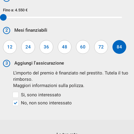
i nostri tecnici verificano con attenzione le condizioni di
Fino a:
4.550 €
ogni vettura, incluso i segni di usura dovuti dall utilizzo e
all eta' .
2
Mesi finanziabili
Ti segnaliamo nella galleria fotografica anche le piccole
imperfezioni che il veicolo presenta.
12
24
36
48
60
72
84
3
Aggiungi l'assicurazione
L'importo del premio è finanziato nel prestito. Tutela il tuo
rimborso.
Maggiori informazioni sulla polizza.
Si, sono interessato
No, non sono interessato
VETTURA FINANZIABILE