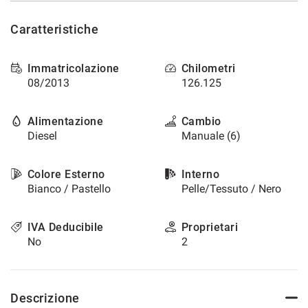
questi
strumenti
Caratteristiche
di
tracciamento
si
Immatricolazione
Chilometri
rimanda
08/2013
126.125
alla
cookie
Alimentazione
Cambio
policy.
Diesel
Manuale (6)
Puoi
rivedere
e
Colore Esterno
Interno
modificare
Bianco / Pastello
Pelle/Tessuto / Nero
le
tue
scelte
IVA Deducibile
Proprietari
in
No
2
qualsiasi
momento.
Descrizione
a