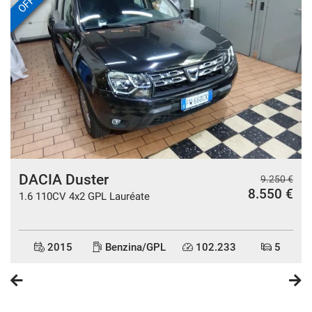
VETTURA FINANZIABILE
DACIA Duster
€
9.250 €
€
8.550 €
1.6 110CV 4x2 GPL Lauréate
Acquistiamo il tuo Veicolo Usato:
2015
Benzina/GPL
102.233
5
Se Desideri Vendere il tuo usato , lo acquisteremo noi.
Per ricevere la Valutazione , compila il forum sul nostro
sito.