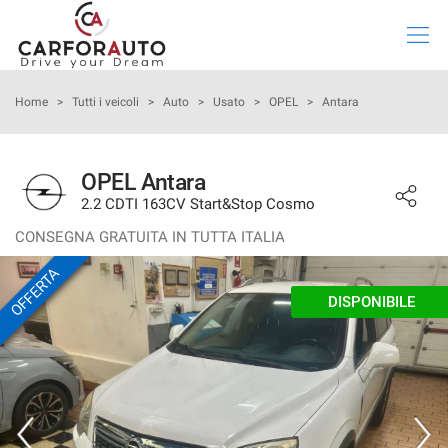
Le
tue
preferenze
di
HOME
Home
>
Tutti i veicoli
>
Auto
>
Usato
>
OPEL
>
Antara
consenso
Il
LISTA VEICOLI
seguente
OPEL Antara
pannello
2.2 CDTI 163CV Start&Stop Cosmo
ACQUISTA IL TUO VEICOLO ONLINE
ti
consente
CONSEGNA GRATUITA IN TUTTA ITALIA
di
VALUTAZIONE USATO
OFFERTA
esprimere
le
DISPONIBILE
tue
NOLEGGIO LUNGO TERMINE
preferenze
di
consenso
CHI SIAMO
alle
tecnologie
ASSISTENZA
di