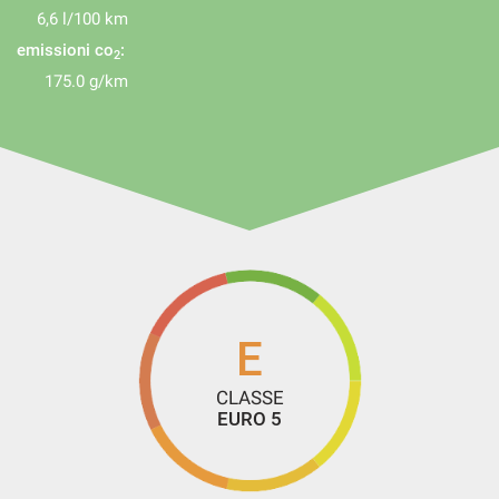
6,6 l/100 km
Ipt/Passaggio di proprieta' esclusi
emissioni co
:
2
175.0 g/km
La Vettura Verra' Consegnata con :
Doppie Chiavi
Libretto istruzioni
E
Revisione periodica valida fino a 06/2027
CLASSE
Pre Consegna Con 60 Controlli
EURO 5
Garanzia 12 Mesi
Visura CarfFax