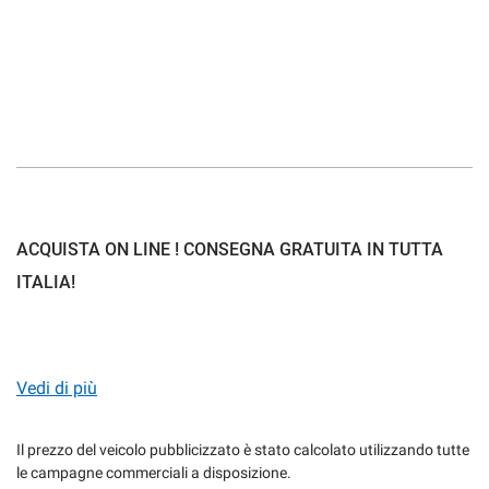
mpre
Cookie necessari
ilitato
Cookie delle preferenze
Cookie per il miglioramento dell'esperienza utente
ACQUISTA ON LINE ! CONSEGNA GRATUITA IN TUTTA
ITALIA!
Cookie analitici
ACQUISTARE LA TUA NUOVA AUTO NON E' MAI STATO
Cookie di marketing
COSI SEMPLICE:
Vedi di più
Leggi
la
Il prezzo del veicolo pubblicizzato è stato calcolato utilizzando tutte
cookie
le campagne commerciali a disposizione.
1) SCEGLI LA TUA NUOVA AUTO
policy