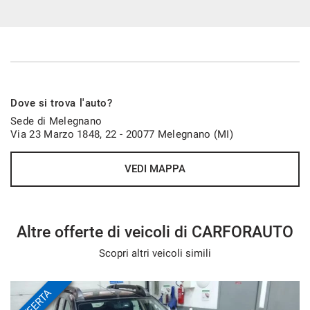
Dove si trova l'auto?
Imperfezioni :
Sede di Melegnano
Via 23 Marzo 1848, 22 - 20077 Melegnano (MI)
i nostri tecnici verificano con attenzione le condizioni di
VEDI MAPPA
ogni vettura, incluso i segni di usura dovuti dall utilizzo e
all eta' .
Ti segnaliamo nella galleria fotografica anche le piccole
Altre offerte di veicoli di CARFORAUTO
imperfezioni che il veicolo presenta.
Scopri altri veicoli simili
OFFERTA