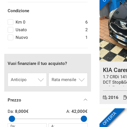
tracciamento
che
DICONO DI NOI
Condizione
adottiamo
per
Km 0
6
offrire
PROMOZIONI
Usato
2
le
funzionalità
Nuovo
1
e
CONTATTI
svolgere
le
FAQ
attività
Vuoi finanziare il tuo acquisto?
di
KIA Care
seguito
LAVORA CON NOI
descritte.
1.7 CRDi 14
Per
DCT Stop&G
ottenere
tech Euro 6
NEWS
maggiori
2016
informazioni
Prezzo
sull'utilità
e
Da:
8,000€
A:
42,000€
OFFERTA
sul
funzionamento
di
Da:
A: