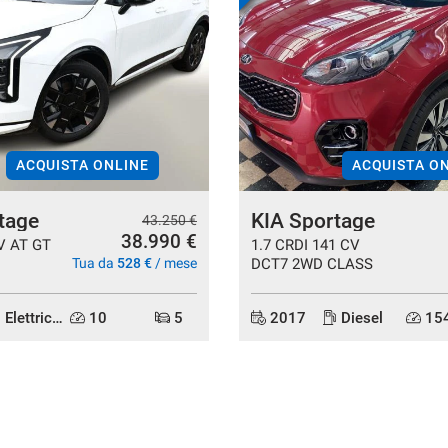
ACQUISTA ONLINE
ACQUISTA O
tage
KIA Sportage
43.250 €
38.990 €
V AT GT
1.7 CRDI 141 CV
Tua da
528 €
/ mese
DCT7 2WD CLASS
Elettrica/Benzina
10
5
2017
Diesel
154