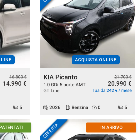
NLINE
ACQUISTA ONLINE
KIA Picanto
16.800 €
21.700 €
14.990 €
20.990 €
1.0 GDi 5 porte AMT
GT Line
Tua da
242 €
/ mese
.
5
2026
Benzina
0
5
OFFERTA
N ARRIVO
KM 0