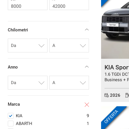
questi
strumenti
di
tracciamento
si
Chilometri
rimanda
alla
cookie
policy.
Puoi
rivedere
KIA Spor
Anno
e
1.6 TGDi DC
modificare
Business + 
le
extra
tue
scelte
2026
in
qualsiasi
Marca
momento.
OFFERTA
KIA
9
ABARTH
1
a