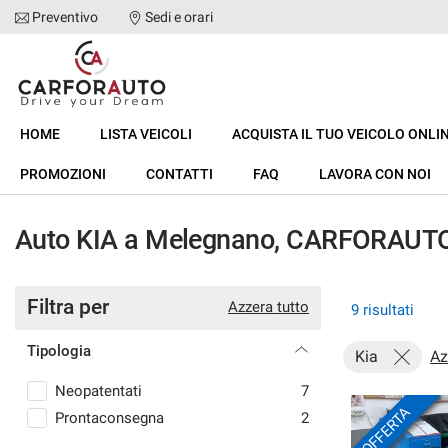
Preventivo
Sedi e orari
Le
tue
preferenze
di
HOME
consenso
HOME
LISTA VEICOLI
ACQUISTA IL TUO VEICOLO ONLI
Il
LISTA VEICOLI
PROMOZIONI
seguente
CONTATTI
FAQ
LAVORA CON NOI
pannello
ACQUISTA IL TUO VEICOLO ONLINE
ti
Auto KIA a Melegnano, CARFORAUT
consente
di
VALUTAZIONE USATO
esprimere
le
Filtra per
Azzera tutto
9 risultati
tue
NOLEGGIO LUNGO TERMINE
preferenze
Tipologia
di
Kia
Az
consenso
CHI SIAMO
Neopatentati
7
alle
OFFERTA
tecnologie
Prontaconsegna
2
ASSISTENZA
di