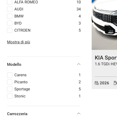
ALFA ROMEO
10
AUDI
34
BMW
4
BYD
3
mpre
Cookie necessari
CITROEN
5
ilitato
CUPRA
9
Mostra di più
Cookie delle preferenze
DACIA
8
DS AUTOMOBILES
2
KIA Spor
FIAT
18
Cookie per il miglioramento dell'esperienza utente
1.6 TGDi HE
Modello
FORD
6
GEELY
1
Cookie analitici
Carens
1
HONDA
1
Picanto
2
2026
HYUNDAI
6
Sportage
5
Cookie di marketing
JAECOO
4
Stonic
1
JEEP
21
LANCIA
3
Carrozzeria
LAND ROVER
1