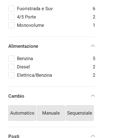
LEAPMOTOR
1
Fuoristrada e Suv
6
MAZDA
1
4/5 Porte
2
MERCEDES-BENZ
4
Monovolume
1
MG
7
MINI
2
Alimentazione
NISSAN
16
OMODA
4
Benzina
5
OPEL
2
Diesel
2
PEUGEOT
12
Elettrica/Benzina
2
RENAULT
10
SEAT
1
Cambio
SKODA
1
SMART
1
Automatico
Manuale
Sequenziale
SUZUKI
3
TOYOTA
11
VOLKSWAGEN
13
Posti