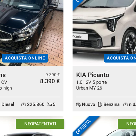
ACQUISTA ONLINE
ACQUISTA O
ns
KIA Picanto
9.390 €
8.390 €
1 CV
1.0 12V 5 porte
o high
Urban MY 26
Diesel
225.860
5
Nuovo
Benzina
n.d
OFFERTA
IN ARRIVO
I