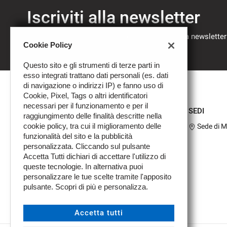
Iscriviti alla newsletter
Compila il modulo sottostante per iscriverti alla newsletter
Cookie Policy
nostre novità.
Questo sito e gli strumenti di terze parti in
esso integrati trattano dati personali (es. dati
di navigazione o indirizzi IP) e fanno uso di
Cookie, Pixel, Tags o altri identificatori
necessari per il funzionamento e per il
SEDI
raggiungimento delle finalità descritte nella
cookie policy, tra cui il miglioramento delle
Sede di 
funzionalità del sito e la pubblicità
personalizzata. Cliccando sul pulsante
Accetta Tutti dichiari di accettare l'utilizzo di
queste tecnologie. In alternativa puoi
personalizzare le tue scelte tramite l'apposito
pulsante. Scopri di più e personalizza.
Leggi
la
cookie
Accetta tutti
policy