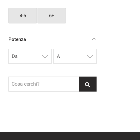
VOLVO
2
4-5
6+
Potenza
Cosa cerchi?