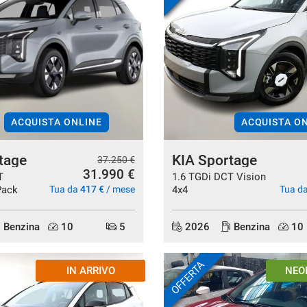
ACQUISTA ONLINE
ACQUISTA O
tage
KIA Sportage
37.250 €
31.990 €
T
1.6 TGDi DCT Vision
Pack
Tua da
417 €
/ mese
4x4
Tua d
Benzina
10
5
2026
Benzina
10
OFFERTA
KM 0
PRON