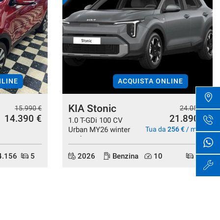
NLINE
ACQUISTA ONLINE
KIA Stonic
15.990 €
24.050 €
14.390 €
21.890 €
1.0 T-GDi 100 CV
Urban MY26 winter
Tua da
256 €
/ mese
pack
.156
5
2026
Benzina
10
5