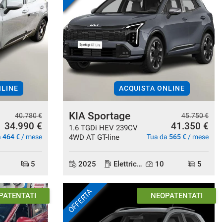
NLINE
ACQUISTA ONLINE
KIA Sportage
40.780 €
45.750 €
34.990 €
41.350 €
1.6 TGDi HEV 239CV
a
464 €
/ mese
4WD AT GT-line
Tua da
565 €
/ mese
5
2025
Elettrica/Benzina
10
5
OFFERTA
TACONSEGNA
IN ARRIVO