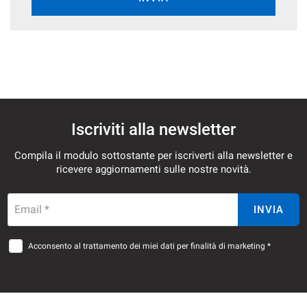
mpre
Cookie necessari
ilitato
Cookie delle preferenze
Iscriviti alla newsletter
Cookie per il miglioramento dell'esperienza utente
Compila il modulo sottostante per iscriverti alla newsletter e
ricevere aggiornamenti sulle nostre novità.
Cookie analitici
Email *
INVIA
Cookie di marketing
Acconsento al trattamento dei miei dati per finalità di marketing *
Leggi
la
cookie
policy