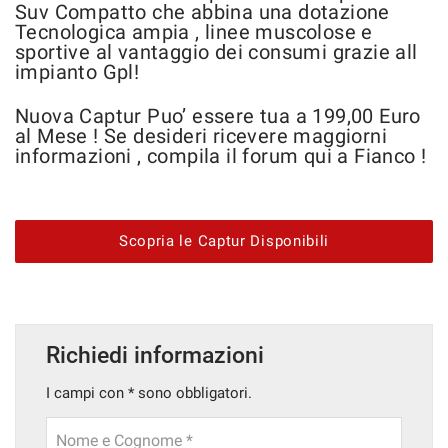
tracciamento
Suv Compatto che abbina una dotazione
che
Tecnologica ampia , linee muscolose e
DICONO DI NOI
adottiamo
sportive al vantaggio dei consumi grazie all
per
impianto Gpl!
offrire
PROMOZIONI
le
Nuova Captur Puo’ essere tua a 199,00 Euro
funzionalità
al Mese ! Se desideri ricevere maggiorni
e
CONTATTI
informazioni , compila il forum qui a Fianco !
svolgere
le
FAQ
attività
di
Scopria le Captur Disponibili
seguito
LAVORA CON NOI
descritte.
Per
ottenere
NEWS
maggiori
informazioni
Richiedi informazioni
sull'utilità
e
I campi con * sono obbligatori.
sul
funzionamento
Nome e Cognome *
di