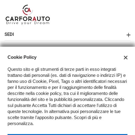
Salva
le
impostazioni
SEDI
Sede di Melegnano
AZIENDA
Cookie Policy
Azienda
Questo sito e gli strumenti di terze parti in esso integrati
Contatti
trattano dati personali (es. dati di navigazione o indirizzi IP) e
fanno uso di Cookie, Pixel, Tags o altri identificatori necessari
Acquista il tuo veicolo online
per il funzionamento e per il raggiungimento delle finalità
descritte nella cookie policy, tra cui il miglioramento delle
FAQ
funzionalità del sito e la pubblicità personalizzata. Cliccando
sul pulsante Accetta Tutti dichiari di accettare l'utilizzo di
TORNA IN CIMA
queste tecnologie. In alternativa puoi personalizzare le tue
scelte tramite l'apposito pulsante. Scopri di più e
Copyright © 2026 Fratelli Carfora Snc - P.IVA 03233280159 -
Leggi
personalizza.
l'informativa sulla privacy
-
Cookie Policy