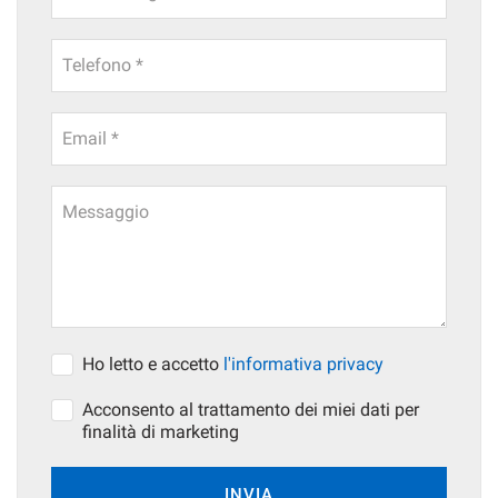
questi
strumenti
Telefono *
di
tracciamento
si
rimanda
Email *
alla
cookie
policy.
Messaggio
Puoi
rivedere
e
modificare
le
tue
scelte
Ho letto e accetto
l'informativa privacy
in
qualsiasi
Acconsento al trattamento dei miei dati per
momento.
finalità di marketing
INVIA
a